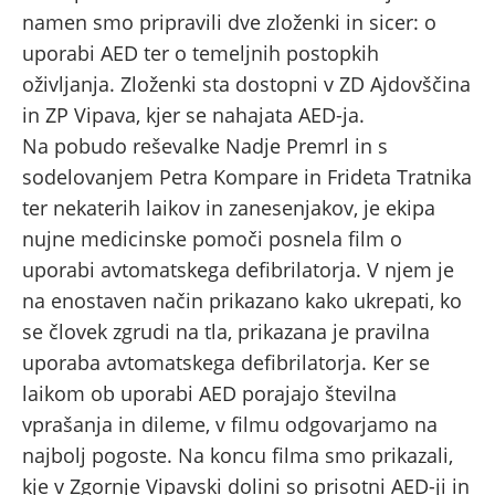
namen smo pripravili dve zloženki in sicer: o
uporabi AED ter o temeljnih postopkih
oživljanja. Zloženki sta dostopni v ZD Ajdovščina
in ZP Vipava, kjer se nahajata AED-ja.
Na pobudo reševalke Nadje Premrl in s
sodelovanjem Petra Kompare in Frideta Tratnika
ter nekaterih laikov in zanesenjakov, je ekipa
nujne medicinske pomoči posnela film o
uporabi avtomatskega defibrilatorja. V njem je
na enostaven način prikazano kako ukrepati, ko
se človek zgrudi na tla, prikazana je pravilna
uporaba avtomatskega defibrilatorja. Ker se
laikom ob uporabi AED porajajo številna
vprašanja in dileme, v filmu odgovarjamo na
najbolj pogoste. Na koncu filma smo prikazali,
kje v Zgornje Vipavski dolini so prisotni AED-ji in