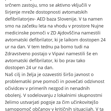
srčnem zastoju, smo se aktivno vključili v
širjenje mreže dostopnosti avtomatskih
defibrilatorjev- AED baza Slovenije. V ta namen
smo na začetku leta na vhodu v prostore Nujne
medicinske pomoči v ZD Ajdovščina namestili
avtomatski defibrilator, ki je laikom dostopen 24
ur na dan. V tem tednu pa bomo tudi na
Zdravstveno postajo v Vipavi namestili še en
avtomatski defibrilator, ki bo prav tako
dostopen 24 ur na dan.
Naš cilj in želja je ozavestiti širšo javnost o
problematiki prve pomoči in povečati odzivnost
očividcev v primerih nezgod in nenadnih
obolenj. V sodelovanju z lokalnimi skupnostmi
želimo ustvarjati pogoje za čim učinkovitejšo
samopomoč občanov v kritičnih situacijah. V ta