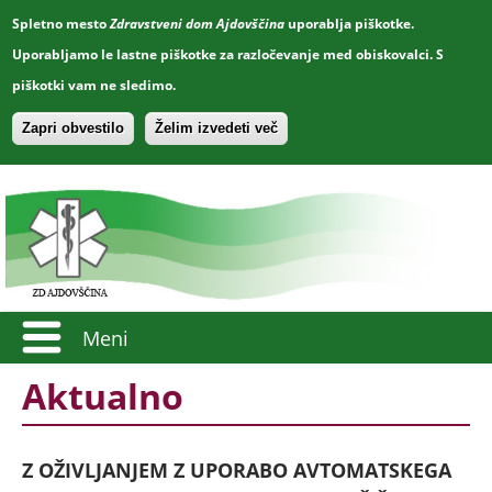
Spletno mesto
Zdravstveni dom Ajdovščina
uporablja piškotke.
Uporabljamo le lastne piškotke za razločevanje med obiskovalci. S
piškotki vam ne sledimo.
Zapri obvestilo
Želim izvedeti več
Meni
Aktualno
Z OŽIVLJANJEM Z UPORABO AVTOMATSKEGA