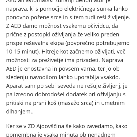
naprava, ki s pomočjo električnega sunka lahko
ponovno požene srce in s tem tudi reši življenje.
Z AED damo možnost vsakemu očividcu, da
prične z postopki oživljanja že veliko preden
prispe reševalna ekipa (povprečno potrebujemo
10-15 minut). Hitreje kot začnemo oživljati, več
možnosti za preživetje ima prizadeti. Naprava
AED je enostavna in povsem varna, ter jo ob
sledenju navodilom lahko uporablja vsakdo.
Aparat sam po sebi seveda ne rešuje življenj, je
pa izredno dobrodošel dodatek pri oživljanju s
pritiski na prsni koš (masažo srca) in umetnim
dihanjem..
Ker se v ZD Ajdovščina še kako zavedamo, kako
pomembna je vsaka minuta ob nenadnem