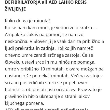
DEFIBRILATORJA ali AED LAHKO REŠIŠ
ŽIVLJENJE
Kako dolga je minuta?
Ko se nam kam mudi, je vedno zelo kratka …
Ampak ko čakaš na pomoč, se nam zdi
neskončna. V Sloveniji je vsak dan za približno 5
ljudi prekratka in zadnja. Toliko jih namreč
dnevno umre zaradi srčnega zastoja. Če se
človeku ustavi srce in mu nihče ne pomaga,
umre v približno 10 minutah, okvare možgan pa
nastanejo že po nekaj minutah. Večina zastojev
srca in posledičnih smrti se pripeti izven
bolnišnic, ob prisotnosti očividcev. Prav zato je
pravilno in hitro ukrepanje s strani laikov
ključnega pomena.
AED ali avtomatski zunanji defibrilator je