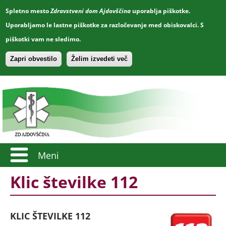
Spletno mesto
Zdravstveni dom Ajdovščina
uporablja piškotke.
Uporabljamo le lastne piškotke za razločevanje med obiskovalci. S
piškotki vam ne sledimo.
Zapri obvestilo
Želim izvedeti več
Meni
Klic številke 112
KLIC ŠTEVILKE 112