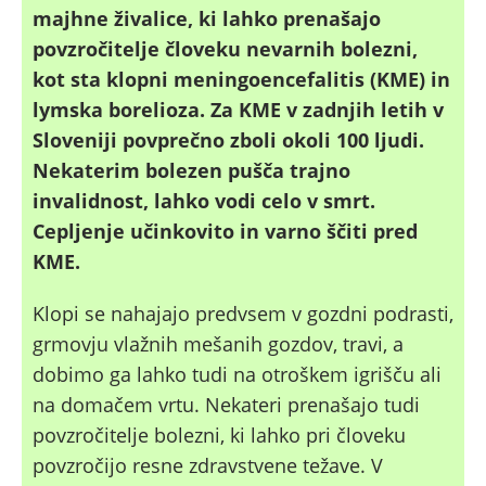
majhne živalice, ki lahko prenašajo
povzročitelje človeku nevarnih bolezni,
kot sta klopni meningoencefalitis (KME) in
lymska borelioza. Za KME v zadnjih letih v
Sloveniji povprečno zboli okoli 100 ljudi.
Nekaterim bolezen pušča trajno
invalidnost, lahko vodi celo v smrt.
Cepljenje učinkovito in varno ščiti pred
KME.
Klopi se nahajajo predvsem v gozdni podrasti,
grmovju vlažnih mešanih gozdov, travi, a
dobimo ga lahko tudi na otroškem igrišču ali
na domačem vrtu. Nekateri prenašajo tudi
povzročitelje bolezni, ki lahko pri človeku
povzročijo resne zdravstvene težave. V