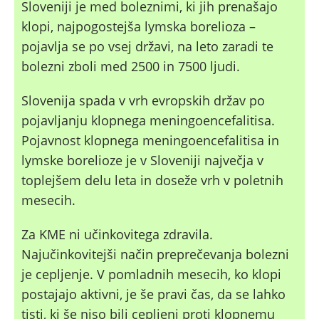
Sloveniji je med boleznimi, ki jih prenašajo
klopi, najpogostejša lymska borelioza –
pojavlja se po vsej državi, na leto zaradi te
bolezni zboli med 2500 in 7500 ljudi.
Slovenija spada v vrh evropskih držav po
pojavljanju klopnega meningoencefalitisa.
Pojavnost klopnega meningoencefalitisa in
lymske borelioze je v Sloveniji največja v
toplejšem delu leta in doseže vrh v poletnih
mesecih.
Za KME ni učinkovitega zdravila.
Najučinkovitejši način preprečevanja bolezni
je cepljenje. V pomladnih mesecih, ko klopi
postajajo aktivni, je še pravi čas, da se lahko
tisti, ki še niso bili cepljeni proti klopnemu