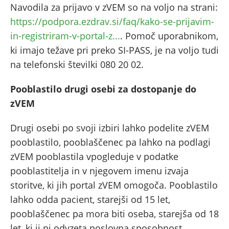
Navodila za prijavo v zVEM so na voljo na strani:
https://podpora.ezdrav.si/faq/kako-se-prijavim-
in-registriram-v-portal-z...
. Pomoč uporabnikom,
ki imajo težave pri preko SI-PASS, je na voljo tudi
na telefonski številki 080 20 02.
Pooblastilo drugi osebi za dostopanje do
zVEM
Drugi osebi po svoji izbiri lahko podelite zVEM
pooblastilo, pooblaščenec pa lahko na podlagi
zVEM pooblastila vpogleduje v podatke
pooblastitelja in v njegovem imenu izvaja
storitve, ki jih portal zVEM omogoča. Pooblastilo
lahko odda pacient, starejši od 15 let,
pooblaščenec pa mora biti oseba, starejša od 18
let, ki ji ni odvzeta poslovna sposobnost