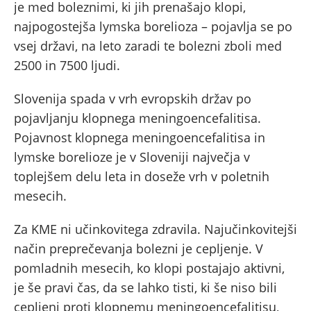
je med boleznimi, ki jih prenašajo klopi,
najpogostejša lymska borelioza – pojavlja se po
vsej državi, na leto zaradi te bolezni zboli med
2500 in 7500 ljudi.
Slovenija spada v vrh evropskih držav po
pojavljanju klopnega meningoencefalitisa.
Pojavnost klopnega meningoencefalitisa in
lymske borelioze je v Sloveniji največja v
toplejšem delu leta in doseže vrh v poletnih
mesecih.
Za KME ni učinkovitega zdravila. Najučinkovitejši
način preprečevanja bolezni je cepljenje. V
pomladnih mesecih, ko klopi postajajo aktivni,
je še pravi čas, da se lahko tisti, ki še niso bili
cepljeni proti klopnemu meningoencefalitisu,