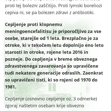
proti tej bolezni zaščitijo. Proti lymski boreliozi
cepiva ni, se pa bolezen zdravi z antibiotiki.
Cepljenje proti klopnemu
meningoencefalitisu je priporočljivo za vse
osebe, starejše od 1 leta. Brezplačno je za
otroke, ki v tekočem letu dopolnijo eno leto
starosti in otroke, rojene leta 2016 in
pozneje. Do cepljenja v breme obveznega
zdravstvenega zavarovanja so upravičene
tudi nekatere generacije odraslih. Zaenkrat
so upravičeni tisti, ki so rojeni od 1970 do
1981.
Cepljenje (osnovno cepljenje oz. 3 odmerke)
zgoraj naštetim osebam krije obvezno