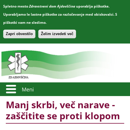
Spletno mesto
Zdravstveni dom Ajdovščina
uporablja piškotke.
Uporabljamo le lastne piškotke za razločevanje med obiskovalci. S
piškotki vam ne sledimo.
Zapri obvestilo
Želim izvedeti več
Meni
Manj skrbi, več narave -
zaščitite se proti klopom