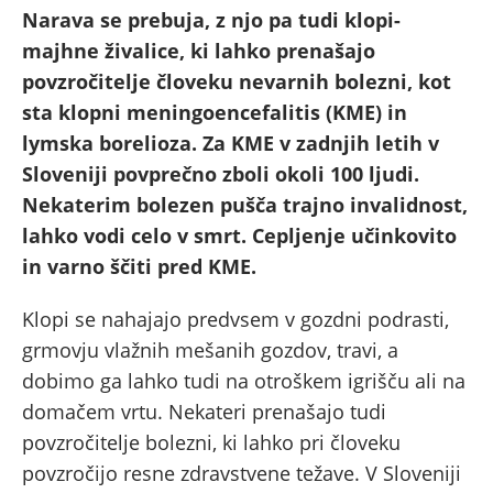
Narava se prebuja, z njo pa tudi klopi-
majhne živalice, ki lahko prenašajo
povzročitelje človeku nevarnih bolezni, kot
sta klopni meningoencefalitis (KME) in
lymska borelioza. Za KME v zadnjih letih v
Sloveniji povprečno zboli okoli 100 ljudi.
Nekaterim bolezen pušča trajno invalidnost,
lahko vodi celo v smrt. Cepljenje učinkovito
in varno ščiti pred KME.
Klopi se nahajajo predvsem v gozdni podrasti,
grmovju vlažnih mešanih gozdov, travi, a
dobimo ga lahko tudi na otroškem igrišču ali na
domačem vrtu. Nekateri prenašajo tudi
povzročitelje bolezni, ki lahko pri človeku
povzročijo resne zdravstvene težave. V Sloveniji