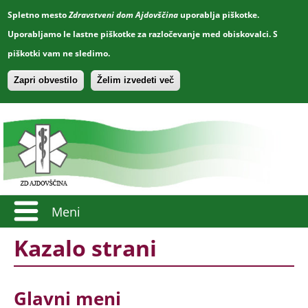
Spletno mesto
Zdravstveni dom Ajdovščina
uporablja piškotke.
Uporabljamo le lastne piškotke za razločevanje med obiskovalci. S
piškotki vam ne sledimo.
Zapri obvestilo
Želim izvedeti več
Meni
Kazalo strani
Glavni meni