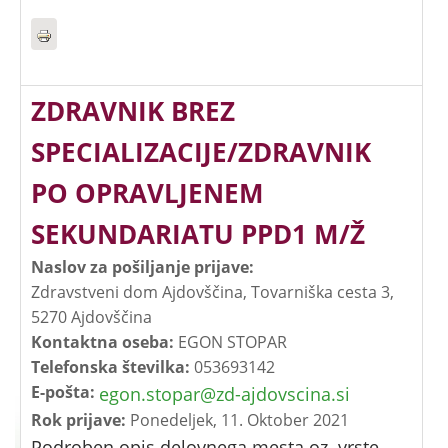
ZDRAVNIK BREZ
SPECIALIZACIJE/ZDRAVNIK
PO OPRAVLJENEM
SEKUNDARIATU PPD1 M/Ž
Naslov za pošiljanje prijave:
Zdravstveni dom Ajdovščina, Tovarniška cesta 3,
5270 Ajdovščina
Kontaktna oseba:
EGON STOPAR
Telefonska številka:
053693142
E-pošta:
egon.stopar@zd-ajdovscina.si
Rok prijave:
Ponedeljek, 11. Oktober 2021
Podroben opis delovnega mesta oz. vrste