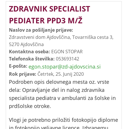
ZDRAVNIK SPECIALIST
PEDIATER PPD3 M/Ž
Naslov za pošiljanje prijave:
Zdravstveni dom Ajdovščina, Tovarniška cesta 3,
5270 Ajdovščina
Kontaktna oseba:
EGON STOPAR
Telefonska številka:
053693142
E-pošta:
egon.stopar@zd-ajdovscina.si
Rok prijave:
Četrtek, 25. Junij 2020
Podroben opis delovnega mesta oz. vrste
dela: Opravljanje del in nalog zdravnika
specialista pediatra v ambulanti za šolske in
prdšolske otroke.
Vlogi je potrebno priložiti fotokopijo diplome
in fotokopijo veljavne licence. Izbranemu