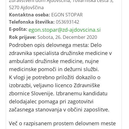
Zdravstveni dom Ajdovščina, Tovarniška cesta 3,
5270 Ajdovščina
Kontaktna oseba:
EGON STOPAR
Telefonska številka:
053693142
E-pošta:
egon.stopar@zd-ajdovscina.si
Rok prijave:
Sobota, 26. December 2020
Podroben opis delovnega mesta: Delo
zdravnika specialista družinske medicine v
ambulanti družinske medicine, nujne
medicinske pomoči in dežurni službi.
K vlogi je potrebno priložiti dokazilo o
izobrazbi, veljavno licenco Zdravniške
zbornice Slovenije. Izbranemu kandidatu
delodajalec pomaga pri zagotovitvi
začasnega stanovanja v občini zaposlitve.
Več o razpisanem prostem delovnem meste