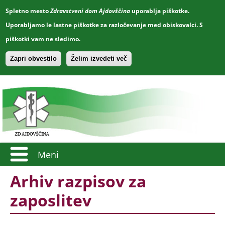
Spletno mesto
Zdravstveni dom Ajdovščina
uporablja piškotke.
Uporabljamo le lastne piškotke za razločevanje med obiskovalci. S
piškotki vam ne sledimo.
Zapri obvestilo
Želim izvedeti več
Meni
Arhiv razpisov za
zaposlitev