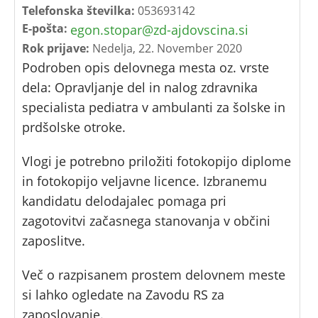
Telefonska številka:
053693142
E-pošta:
egon.stopar@zd-ajdovscina.si
Rok prijave:
Nedelja, 22. November 2020
Podroben opis delovnega mesta oz. vrste
dela: Opravljanje del in nalog zdravnika
specialista pediatra v ambulanti za šolske in
prdšolske otroke.
Vlogi je potrebno priložiti fotokopijo diplome
in fotokopijo veljavne licence. Izbranemu
kandidatu delodajalec pomaga pri
zagotovitvi začasnega stanovanja v občini
zaposlitve.
Več o razpisanem prostem delovnem meste
si lahko ogledate na Zavodu RS za
zaposlovanje.