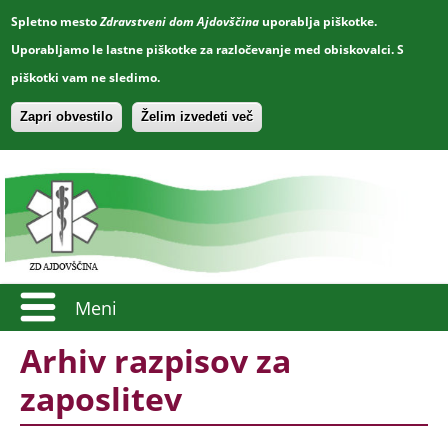
Spletno mesto
Zdravstveni dom Ajdovščina
uporablja piškotke.
Uporabljamo le lastne piškotke za razločevanje med obiskovalci. S
piškotki vam ne sledimo.
Zapri obvestilo
Želim izvedeti več
Meni
Arhiv razpisov za
zaposlitev