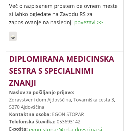
Več o razpisanem prostem delovnem meste
si lahko ogledate na Zavodu RS za
zaposlovanje na naslednji
povezavi >> .
DIPLOMIRANA MEDICINSKA
SESTRA S SPECIALNIMI
ZNANJI
Naslov za pošiljanje prijave:
Zdravstveni dom Ajdovščina, Tovarniška cesta 3,
5270 Ajdovščina
Kontaktna oseba:
EGON STOPAR
Telefonska številka:
053693142
E-pošta:
egon.stopar@zd-ajdovscina.si