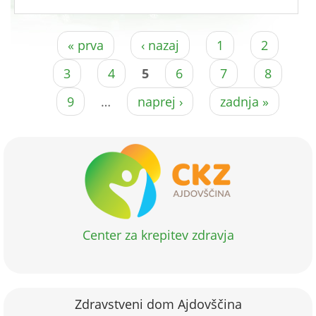
Pages
« prva
‹ nazaj
1
2
3
4
5
6
7
8
9
…
naprej ›
zadnja »
Center za krepitev zdravja
Zdravstveni dom Ajdovščina