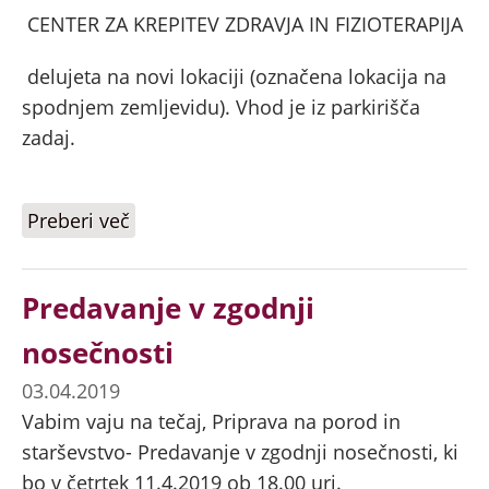
CENTER ZA KREPITEV ZDRAVJA IN FIZIOTERAPIJA
delujeta na novi lokaciji (označena lokacija na
spodnjem zemljevidu). Vhod je iz parkirišča
zadaj.
Preberi več
o Center za krepitev zdravja in
fizioterapija na novi lokaciji
Predavanje v zgodnji
nosečnosti
03.04.2019
Vabim vaju na tečaj, Priprava na porod in
starševstvo- Predavanje v zgodnji nosečnosti, ki
bo v četrtek 11.4.2019 ob 18.00 uri.