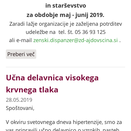
in starševstvo
za obdobje maj - junij 2019.
Zaradi lažje organizacije je zaželjena potrditev
udeležbe na tel. št. 05 36 93 125
ali e-mail
zenski.dispanzer@zd-ajdovscina.si
.
Preberi več
o Priprava na porod in starševstvo
Učna delavnica visokega
krvnega tlaka
28.05.2019
Spoštovani,
V okviru svetovnega dneva hipertenzije, smo za
vas pripravili učno delavnico o vzrokih, pasteh,