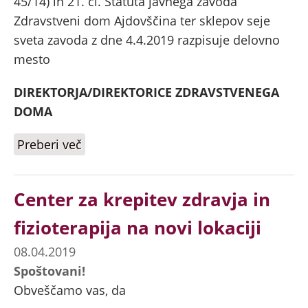
45/14) in 21. čl. Statuta javnega zavoda
Zdravstveni dom Ajdovščina ter sklepov seje
sveta zavoda z dne 4.4.2019 razpisuje delovno
mesto
DIREKTORJA/DIREKTORICE ZDRAVSTVENEGA
DOMA
Preberi več
o Razpis delovnega mesta
direktorja/direktorice ZD Ajdovščina
Center za krepitev zdravja in
fizioterapija na novi lokaciji
08.04.2019
Spoštovani!
Obveščamo vas, da