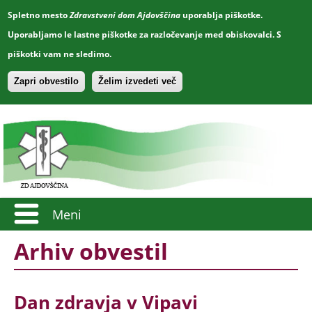
Spletno mesto
Zdravstveni dom Ajdovščina
uporablja piškotke.
Uporabljamo le lastne piškotke za razločevanje med obiskovalci. S
piškotki vam ne sledimo.
Zapri obvestilo
Želim izvedeti več
Meni
Arhiv obvestil
Dan zdravja v Vipavi