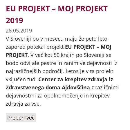
EU PROJEKT – MOJ PROJEKT
2019
28.05.2019
V Sloveniji bo v mesecu maju že peto leto
zapored potekal projekt
EU PROJEKT – MOJ
PROJEKT
. V več kot 50 krajih po Sloveniji se
bodo odvijale pestre in zanimive dejavnosti iz
najrazličnejših področij. Letos je v ta projekt
vključen tudi
Center za krepitev zdravja iz
Zdravstvenega doma Ajdovščina
z različnimi
dejavnostmi za opolnomočenje in krepitev
zdravja za vse.
Preberi več
o EU PROJEKT – MOJ PROJEKT 2019