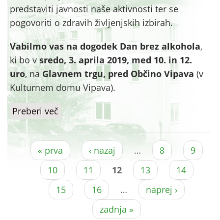
predstaviti javnosti naše aktivnosti ter se
pogovoriti o zdravih življenjskih izbirah.
Vabilmo vas na dogodek Dan brez alkohola
,
ki bo v
sredo, 3. aprila 2019, med 10. in 12.
uro
, na
Glavnem trgu, pred Občino Vipava
(v
Kulturnem domu Vipava).
Preberi več
o Vabilo na dan brez alkohola v
Vipavi
Pages
« prva
‹ nazaj
…
8
9
10
11
12
13
14
15
16
…
naprej ›
zadnja »