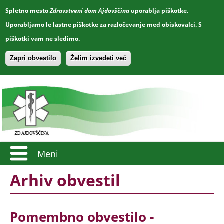
Spletno mesto
Zdravstveni dom Ajdovščina
uporablja piškotke.
Uporabljamo le lastne piškotke za razločevanje med obiskovalci. S
piškotki vam ne sledimo.
Zapri obvestilo
Želim izvedeti več
Meni
Arhiv obvestil
Pomembno obvestilo -