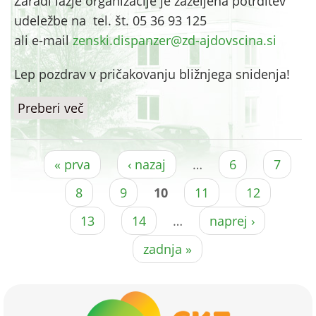
Zaradi lažje organizacije je zaželjena potrditev
udeležbe na tel. št. 05 36 93 125
ali e-mail
zenski.dispanzer@zd-ajdovscina.si
Lep pozdrav v pričakovanju bližnjega snidenja!
Preberi več
o Priprava na porod in starševstvo
Pages
« prva
‹ nazaj
…
6
7
8
9
10
11
12
13
14
…
naprej ›
zadnja »