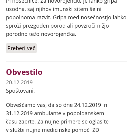
in nosečnice. Za novorojenčke je lahko gripa
usodna, saj njihov imunski sitem še ni
popolnoma razvit. Gripa med nosečnostjo lahko
sproži prezgoden porod ali povzroči nižjo
porodno težo novorojenčka.
Preberi več
o KAJ MORAMO VEDETI O GRIPI?
Obvestilo
20.12.2019
Spoštovani,
Obveščamo vas, da so dne 24.12.2019 in
31.12.2019 ambulante v popoldanskem
času zaprte. Za nujne primere se oglasite
v službi nujne medicinske pomoči ZD