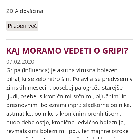
ZD Ajdovščina
Preberi več
o Koronavirus - za splošno javnost
KAJ MORAMO VEDETI O GRIPI?
07.02.2020
Gripa (influenca) je akutna virusna bolezen
dihal, ki se zelo hitro širi. Pojavlja se predvsem v
zimskih mesecih, posebej pa ogroža starejše
ljudi, osebe s kroničnimi srčnimi, pljučnimi in
presnovnimi boleznimi (npr.: sladkorne bolnike,
astmatike, bolnike s kroničnim bronhitisom,
hudo debelostjo, kronično ledvično boleznijo,
revmatskimi boleznimi ipd.), ter majhne otroke