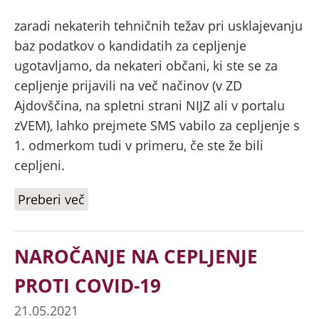
zaradi nekaterih tehničnih težav pri usklajevanju
baz podatkov o kandidatih za cepljenje
ugotavljamo, da nekateri občani, ki ste se za
cepljenje prijavili na več načinov (v ZD
Ajdovščina, na spletni strani NIJZ ali v portalu
zVEM), lahko prejmete SMS vabilo za cepljenje s
1. odmerkom tudi v primeru, če ste že bili
cepljeni.
Preberi več
o POMEMBNO OBVESTILO -
Obveščanje o cepljenju proti COVID-
19
NAROČANJE NA CEPLJENJE
PROTI COVID-19
21.05.2021