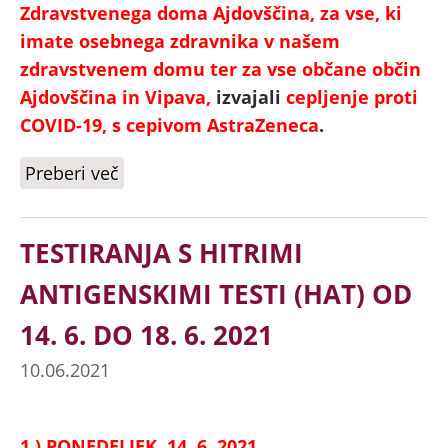
Zdravstvenega doma Ajdovščina, za vse, ki
imate osebnega zdravnika v našem
zdravstvenem domu ter za vse občane občin
Ajdovščina in Vipava,
izvajali
cepljenje proti
COVID-19, s cepivom AstraZeneca
.
Preberi več
o CEPLJENJE PROTI COVID-19 BREZ
NAROČANJA - CEPIVO ASTRAZENECA
TESTIRANJA S HITRIMI
ANTIGENSKIMI TESTI (HAT) OD
14. 6. DO 18. 6. 2021
10.06.2021
1.) PONEDELJEK, 14. 6. 2021