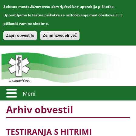
Spletno mesto
Zdravstveni dom Ajdovščina
uporablja piškotke.
Uporabljamo le lastne piškotke za razločevanje med obiskovalci. S
piškotki vam ne sledimo.
Zapri obvestilo
Želim izvedeti več
Meni
Arhiv obvestil
TESTIRANJA S HITRIMI