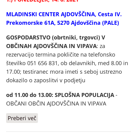
MLADINSKI CENTER AJDOVŠČINA, Cesta IV.
Prekomorske 61A, 5270 Ajdovščina (PALE)
GOSPODARSTVO (obrtniki, trgovci) V
OBČINAH AJDOVŠČINA IN VIPAVA
: za
rezervacijo termina pokličite na telefonsko
številko 051 656 831, ob delavnikih, med 8.00 in
17.00; testiranec mora imeti s seboj ustrezno
dokazilo o zaposlitvi v podjetju
od 11.00 do 13.00: SPLOŠNA POPULACIJA
-
OBČANI OBČIN AJDOVŠČINA IN VIPAVA
Preberi več
o TESTIRANJA S HITRIMI
ANTIGENSKIMI TESTI (HAT) OD 14. 6.
DO 18. 6. 2021