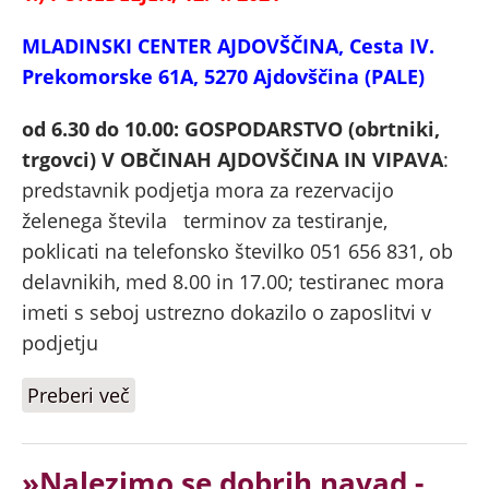
MLADINSKI CENTER AJDOVŠČINA, Cesta IV.
Prekomorske 61A, 5270 Ajdovščina (PALE)
od 6.30 do 10.00: GOSPODARSTVO (obrtniki,
trgovci) V OBČINAH AJDOVŠČINA IN VIPAVA
:
predstavnik podjetja mora za rezervacijo
želenega števila terminov za testiranje,
poklicati na telefonsko številko 051 656 831, ob
delavnikih, med 8.00 in 17.00; testiranec mora
imeti s seboj ustrezno dokazilo o zaposlitvi v
podjetju
Preberi več
o TESTIRANJA S HITRIMI
ANTIGENSKIMI TESTI (HAT) OD 12. 4.
DO 16. 4. 2021
»Nalezimo se dobrih navad -