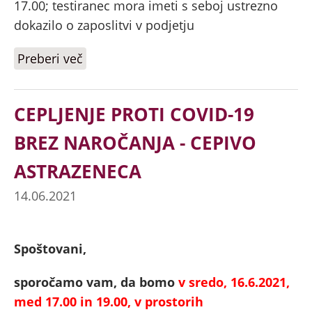
17.00; testiranec mora imeti s seboj ustrezno
dokazilo o zaposlitvi v podjetju
Preberi več
o TESTIRANJA S HITRIMI
ANTIGENSKIMI TESTI (HAT) OD 21. 6.
DO 24. 6. 2021 - POPRAVEK
CEPLJENJE PROTI COVID-19
BREZ NAROČANJA - CEPIVO
ASTRAZENECA
14.06.2021
Spoštovani,
sporočamo vam, da bomo
v sredo, 16.6.2021,
med 17.00 in 19.00, v prostorih