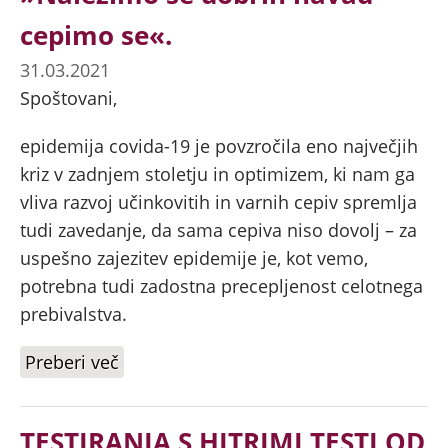
cepimo se«.
31.03.2021
Spoštovani,
epidemija covida-19 je povzročila eno največjih
kriz v zadnjem stoletju in optimizem, ki nam ga
vliva razvoj učinkovitih in varnih cepiv spremlja
tudi zavedanje, da sama cepiva niso dovolj – za
uspešno zajezitev epidemije je, kot vemo,
potrebna tudi zadostna precepljenost celotnega
prebivalstva.
Preberi več
o »Nalezimo se dobrih navad -
cepimo se«.
TESTIRANJA S HITRIMI TESTI OD