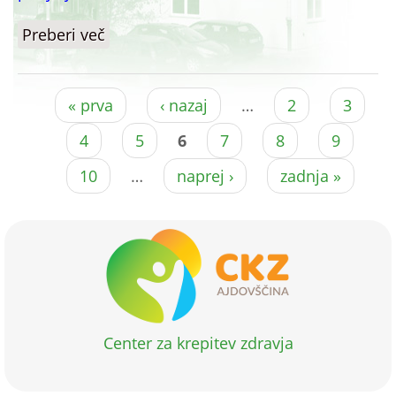
Preberi več
o TESTIRANJA S HITRIMI TESTI OD
22.3. DO 26.3.2021
Pages
« prva
‹ nazaj
…
2
3
4
5
6
7
8
9
10
…
naprej ›
zadnja »
Center za krepitev zdravja