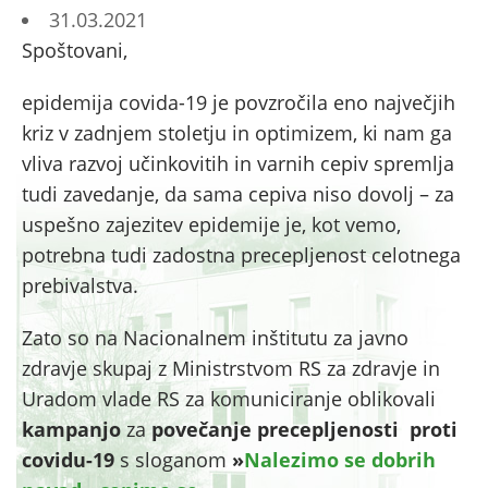
31.03.2021
Spoštovani,
epidemija covida-19 je povzročila eno največjih
kriz v zadnjem stoletju in optimizem, ki nam ga
vliva razvoj učinkovitih in varnih cepiv spremlja
tudi zavedanje, da sama cepiva niso dovolj – za
uspešno zajezitev epidemije je, kot vemo,
potrebna tudi zadostna precepljenost celotnega
prebivalstva.
Zato so na Nacionalnem inštitutu za javno
zdravje skupaj z Ministrstvom RS za zdravje in
Uradom vlade RS za komuniciranje oblikovali
kampanjo
za
povečanje precepljenosti proti
covidu-19
s sloganom
»
Nalezimo se dobrih