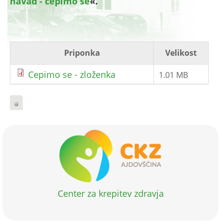
navad - cepimo se
«.
Priponka
Velikost
Cepimo se - zloženka
1.01 MB
Center za krepitev zdravja