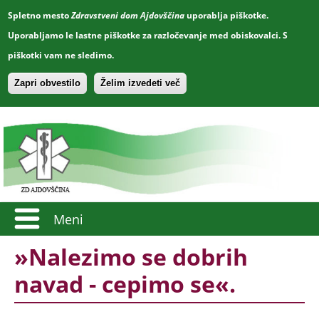
Spletno mesto
Zdravstveni dom Ajdovščina
uporablja piškotke.
Uporabljamo le lastne piškotke za razločevanje med obiskovalci. S
piškotki vam ne sledimo.
Zapri obvestilo
Želim izvedeti več
Meni
»Nalezimo se dobrih
navad - cepimo se«.