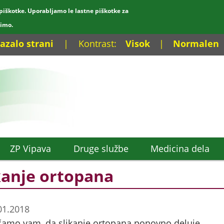
piškotke. Uporabljamo le lastne piškotke za
dimo.
azalo strani
|
Kontrast:
Visok
|
Normalen
ZP Vipava
Druge službe
Medicina dela
kanje ortopana
01.2018
amo vam, da slikanje ortopana ponovno deluje.