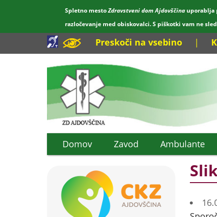
Spletno mesto
Zdravstveni dom Ajdovščina
uporablja 
razločevanje med obiskovalci. S piškotki vam ne sle
Preskoči na vsebino
|
K
Domov
Zavod
Ambulante
Sli
16.
Sporoč