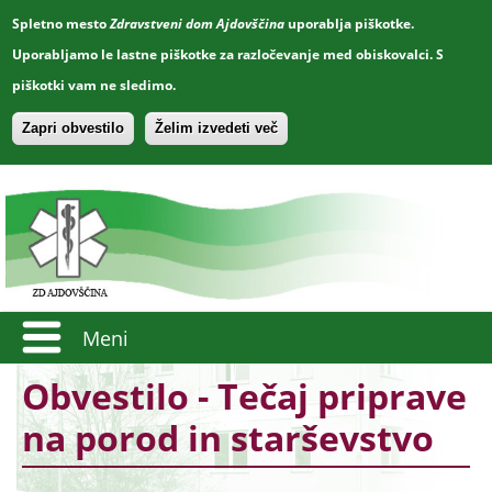
Spletno mesto
Zdravstveni dom Ajdovščina
uporablja piškotke.
Uporabljamo le lastne piškotke za razločevanje med obiskovalci. S
piškotki vam ne sledimo.
Zapri obvestilo
Želim izvedeti več
Meni
Obvestilo - Tečaj priprave
na porod in starševstvo