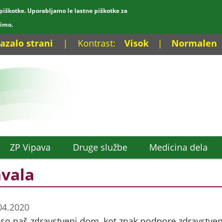
piškotke. Uporabljamo le lastne piškotke za
dimo.
azalo strani
|
Kontrast:
Visok
|
Normalen
ZP Vipava
Druge službe
Medicina dela
vala
04.2020
 so naš zdravstveni dom, kot znak podpore zdravstven