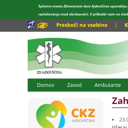
Spletno mesto
Zdravstveni dom Ajdovščina
uporablja 
razločevanje med obiskovalci. S piškotki vam ne sle
Preskoči na vsebino
|
K
Domov
Zavod
Ambulante
Zah
23.
Včeraj