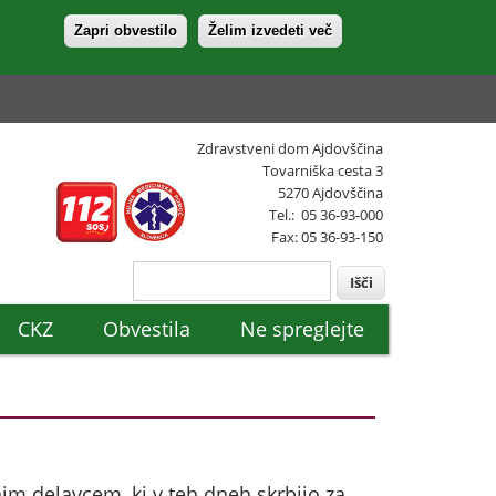
Zapri obvestilo
Želim izvedeti več
Zdravstveni dom Ajdovščina
Tovarniška cesta 3
5270 Ajdovščina
Tel.: 05 36-93-000
Fax: 05 36-93-150
Išči
Search form
CKZ
Obvestila
Ne spreglejte
im delavcem, ki v teh dneh skrbijo za