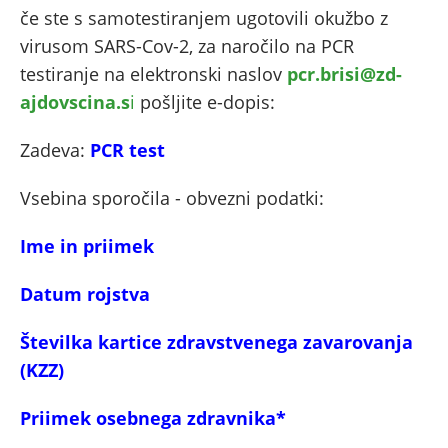
če ste s samotestiranjem ugotovili okužbo z
virusom SARS-Cov-2, za naročilo na PCR
testiranje na elektronski naslov
pcr.brisi@zd-
ajdovscina.s
i
pošljite e-dopis:
Zadeva:
PCR test
Vsebina sporočila - obvezni podatki:
Ime in priimek
Datum rojstva
Številka kartice zdravstvenega zavarovanja
(KZZ)
Priimek osebnega
zdravnika*