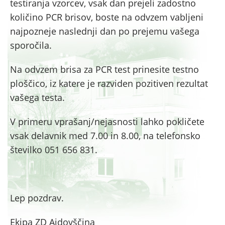
testiranja vzorcev, vsak dan prejeli zadostno
količino PCR brisov, boste na odvzem vabljeni
najpozneje naslednji dan po prejemu vašega
sporočila.
Na odvzem brisa za PCR test prinesite testno
ploščico, iz katere je razviden pozitiven rezultat
vašega testa.
V primeru vprašanj/nejasnosti lahko pokličete
vsak delavnik med 7.00 in 8.00, na telefonsko
številko 051 656 831.
Lep pozdrav.
Ekipa ZD Ajdovščina