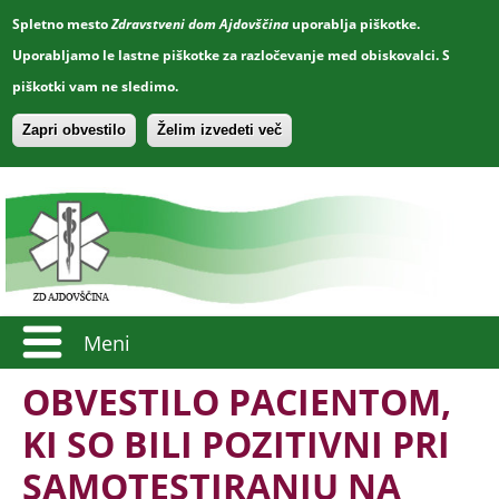
Spletno mesto
Zdravstveni dom Ajdovščina
uporablja piškotke.
Uporabljamo le lastne piškotke za razločevanje med obiskovalci. S
piškotki vam ne sledimo.
Zapri obvestilo
Želim izvedeti več
Meni
OBVESTILO PACIENTOM,
KI SO BILI POZITIVNI PRI
SAMOTESTIRANJU NA