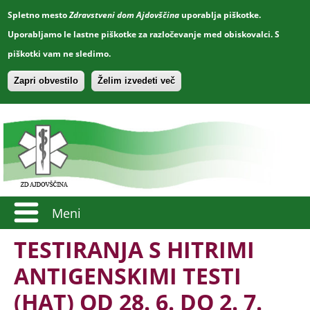
Spletno mesto
Zdravstveni dom Ajdovščina
uporablja piškotke.
Uporabljamo le lastne piškotke za razločevanje med obiskovalci. S
piškotki vam ne sledimo.
Zapri obvestilo
Želim izvedeti več
Meni
TESTIRANJA S HITRIMI
ANTIGENSKIMI TESTI
(HAT) OD 28. 6. DO 2. 7.