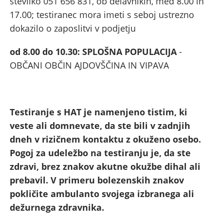
številko 051 656 831, ob delavnikih, med 8.00 in
17.00; testiranec mora imeti s seboj ustrezno
dokazilo o zaposlitvi v podjetju
od 8.00 do 10.30: SPLOŠNA POPULACIJA
-
OBČANI OBČIN AJDOVŠČINA IN VIPAVA
Testiranje s HAT je namenjeno tistim, ki
veste ali domnevate, da ste bili v zadnjih
dneh v rizičnem kontaktu z okuženo osebo.
Pogoj za udeležbo na testiranju je, da ste
zdravi, brez znakov akutne okužbe dihal ali
prebavil. V primeru bolezenskih znakov
pokličite ambulanto svojega izbranega ali
dežurnega zdravnika.