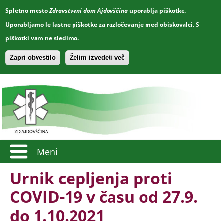
Spletno mesto
Zdravstveni dom Ajdovščina
uporablja piškotke.
Uporabljamo le lastne piškotke za razločevanje med obiskovalci. S
piškotki vam ne sledimo.
Zapri obvestilo
Želim izvedeti več
Meni
Urnik cepljenja proti
COVID-19 v času od 27.9.
do 1.10.2021