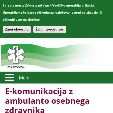
Spletno mesto
Zdravstveni dom Ajdovščina
uporablja piškotke.
Uporabljamo le lastne piškotke za razločevanje med obiskovalci. S
piškotki vam ne sledimo.
Zapri obvestilo
Želim izvedeti več
Meni
E-komunikacija z
ambulanto osebnega
zdravnika