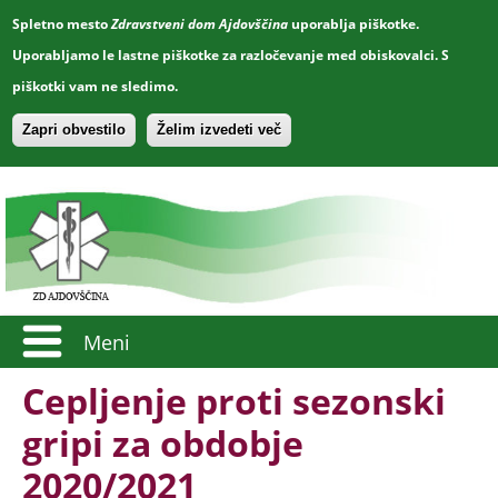
Spletno mesto
Zdravstveni dom Ajdovščina
uporablja piškotke.
Uporabljamo le lastne piškotke za razločevanje med obiskovalci. S
piškotki vam ne sledimo.
Zapri obvestilo
Želim izvedeti več
Meni
Cepljenje proti sezonski
gripi za obdobje
2020/2021